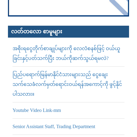
လတ်တ‌လော စာမူများ
အစိုးရငွေတိုက်စာချုပ်များကို လေလံစနစ်ဖြင့် ဝယ်ယူ
ခြင်းနှင့်ပတ်သက်ပြီး ဘယ်ကိုဆက်သွယ်ရမလဲ?
ပြည်ပရောက်မြန်မာနိုင်ငံသားများသည် ငွေချေး
သက်သေခံလက်မှတ်ရောင်းဝယ်ရန်အကောင့်ကို ဖွင့်နိုင်
ပါသလား။
Youtube Video Link-mm
Senior Assistant Staff, Trading Department