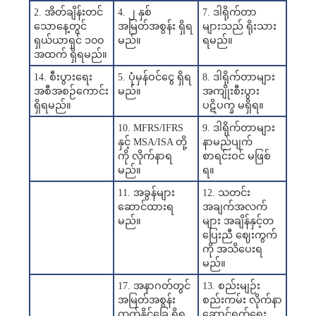
2. အိတ်ချိန်းတင်
4. ၂ နှစ်
7. ဒါရိုက်တာ
သောနေ့တွင်
အမြတ်အစွန်း ရှိရ
များသည် ရိုးသား
ရှယ်ယာရှင် ၁၀၀
မည်။
ရမည်။
အထက် ရှိရမည်။
14. စီးပွားရေး
5. ပုံမှန်ဝင်ငွေ ရှိရ
8. ဒါရိုက်တာများ
အစီအစဉ်ကောင်း
မည်။
အကျိုးစီးပွား
ရှိရမည်။
ပဋိပက္ခ မရှိရ။
10. MFRS/IFRS
9. ဒါရိုက်တာများ
နှင့် MSA/ISA တို့
နာမည်ပျက်
ကို လိုက်နာရ
စာရင်းဝင် မဖြစ်
မည်။
ရ။
11. အခွန်များ
12. သတင်း
ဆောင်ထားရ
အချက်အလက်
မည်။
များ အချိန်နှင့်တ
ပြေးညီ ဈေးကွက်
ကို အသိပေးရ
မည်။
17. အနာဂတ်တွင်
13. စည်းမျဉ်း
အမြတ်အစွန်း
စည်းကမ်း လိုက်နာ
ထွက်နိုင်ခြေ ရှိရ
ဆောင်ရွက်ရေး