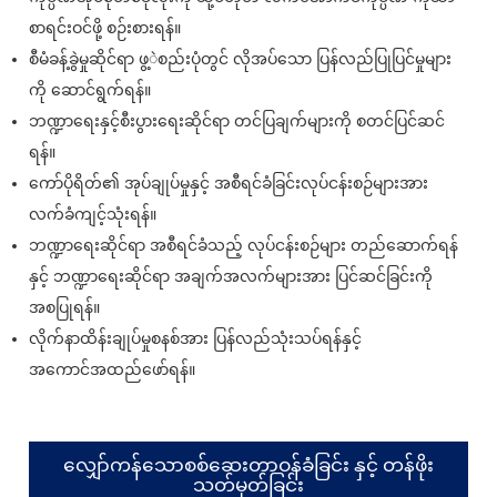
စာရင်းဝင်ဖို့ စဉ်းစားရန်။
စီမံခန့်ခွဲမှုဆိုင်ရာ ဖွ့ဲစည်းပုံတွင် လိုအပ်သော ပြန်လည်ပြုပြင်မှုများ
ကို ဆောင်ရွက်ရန်။
ဘဏ္ဍာရေးနှင့်စီးပွားရေးဆိုင်ရာ တင်ပြချက်များကို စတင်ပြင်ဆင်
ရန်။
ကော်ပိုရိတ်၏ အုပ်ချုပ်မှုနှင့် အစီရင်ခံခြင်းလုပ်ငန်းစဉ်များအား
လက်ခံကျင့်သုံးရန်။
ဘဏ္ဍာရေးဆိုင်ရာ အစီရင်ခံသည့် လုပ်ငန်းစဉ်များ တည်ဆောက်ရန်
နှင့် ဘဏ္ဍာရေးဆိုင်ရာ အချက်အလက်များအား ပြင်ဆင်ခြင်းကို
အစပြုရန်။
လိုက်နာထိန်းချုပ်မှုစနစ်အား ပြန်လည်သုံးသပ်ရန်နှင့်
အကောင်အထည်ဖော်ရန်။
လျှော်ကန်သောစစ်ဆေးတာဝန်ခံခြင်း နှင့် တန်ဖိုး
သတ်မှတ်ခြင်း