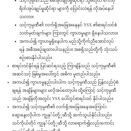
သင့်ကုမ္ပဏီသည် စီမံအုပ်ချုပ်မှုဆိုင်ရာ သို့မဟုတ် ကော်ပို
ရိတ်အုပ်ချုပ်မှုဆိုင်ရာ များကို ပြောင်းလဲရန် လိုအပ်နေပါ
သလား။
သင့်ကုမ္ပဏီ၏ လက်ရှိအခြေအနေနှင် YSX ၏စာရင်းဝင်စံ
သတ်မှတ်ချက်များ ကြားတွင် ကွာဟမှုများ ရှိနေပါသလား။
အကယ်၍ ကွာဟမှုရှိနေပါက မည်သို့ကိုက်ညီအောင်လုပ်
ရန် အစီအစဉ်ချထားပါသနည်း။ အစရှိသည်တို့ကို သုံးသပ်
စဉ်းစားနိုင်ပါသည်။
စာရင်းဝင်နိုင်ရန် ပြင်ဆင်ရသည့် ကြာချိန်သည် သင့်ကုမ္ပဏီ၏
အဆင်သင့် ဖြစ်မှုအပေါ်တွင် အဓိက မူတည်ပါသည်။
အကယ်၍ ကွာဟမှုနည်းပါးပါက သင့်ကုမ္ပဏီသည် ပြန်လည်ပုံစံ
ချရန် အချိန်များများ မလိုအပ်တော့ပါ။ ထို့ကြောင့် သင့်ကုမ္ပဏီ
သည် အချိန်တိုအတွင်း YSX ပေါ်တွင်စာရင်းဝင် နိုင်ပါသည်။
အကယ်၍ သင့်ကုမ္ပဏီ၏ လက်ရှိအခြေအနေအကြောင်း
ဆွေးနွေးလိုပါက ကျွနု်ပ်တို့ှဆီသို့ ဆက်သွယ်နိုင်ပါသည်။
သင်ကိုယ်တိုင် ကျွနု်ပ်တို့ှဆီသို့ လာရောက်၍လည်းကောင်း