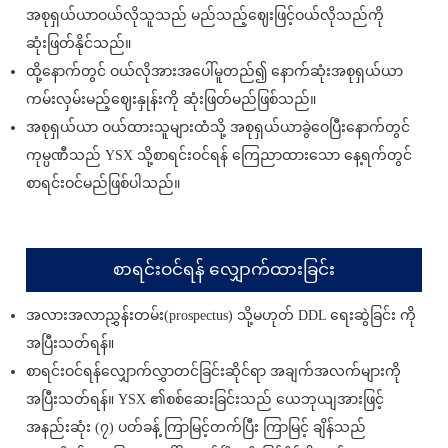
အစုရှယ်ယာဝယ်လိုသူသည် မည်သည့်ဈေးဖြင့်ဝယ်လိုသည်ကို
ဆုံးဖြတ်နိုင်သည်။
ထို့နောက်တွင် ဝယ်လိုအားအပေါ်မူတည်၍ နောက်ဆုံးအစုရှယ်ယာ
ကမ်းလှမ်းမည့်ဈေးနှုန်းကို ဆုံးဖြတ်မည်ဖြစ်သည်။
အစုရှယ်ယာ ဝယ်ထားသူများထံသို့ အစုရှယ်ယာခွဲဝေပြီးနောက်တွင်
ကုမ္ပဏီသည် YSX သို့စာရင်းဝင်ရန် ကြေညာထားသော နေ့ရက်တွင်
စာရင်းဝင်မည်ဖြစ်ပါသည်။
စာရင်းဝင်ရန် လျှောက်ထားခြင်း
အလားအလာညွှန်းတမ်း(prospectus) သို့မဟုတ် DDL ရေးဆွဲခြင်း ကို
အပြီးသတ်ရန်။
စာရင်းဝင်ရန်လျှောက်လွှာတင်ခြင်းဆိုင်ရာ အချက်အလက်များကို
အပြီးသတ်ရန်။ YSX ၏စစ်ဆေးခြင်းသည် ယေဘုယျအားဖြင့်
အနည်းဆုံး (၇) ပတ်ခန့် ကြာမြင့်တက်ပြီး ကြာမြင့် ချိန်သည်