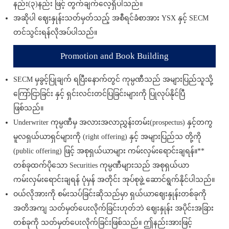
နည်း(၃)နည်း ဖြင့် တွက်ချက်လေ့ရှိပါသည်။
အဆိုပါ ဈေးနှုန်းသတ်မှတ်သည့် အစီရင်ခံစာအား YSX နှင့် SECM
တင်သွင်းရန်လိုအပ်ပါသည်။
Promotion and Book Building
SECM မှခွင့်ပြုချက် ရပြီးနောက်တွင် ကုမ္ပဏီသည် အများပြည်သူသို့
ကြော်ငြာခြင်း နှင့် ရှင်းလင်းတင်ပြခြင်းများကို ပြုလုပ်နိုင်ပြီ
ဖြစ်သည်။
Underwriter ကုမ္ပဏီမှ အလားအလာညွှန်းတမ်း(prospectus) နှင့်တကွ
မူလရှယ်ယာရှင်များကို (right offering) နှင့် အများပြည်သ တို့ကို
(public offering) ဖြင့် အစုရှယ်ယာများ ကမ်းလှမ်းရောင်းချရန်။**
တစ်ခုထက်ပိုသော Securities ကုမ္ပဏီများသည် အစုရှယ်ယာ
ကမ်းလှမ်းရောင်းချရန် ပုံမှန် အတိုင်း အုပ်စုဖွဲ့ ဆောင်ရွက်နိုင်ပါသည်။
ဝယ်လိုအားကို စမ်းသပ်ခြင်းဆိုသည်မှာ ရှယ်ယာဈေးနှုန်းတစ်ခုကို
အတိအကျ သတ်မှတ်ပေးလိုက်ခြင်းဟုတ်ဘဲ ဈေးနှုန်း အပိုင်းအခြား
တစ်ခုကို သတ်မှတ်ပေးလိုက်ခြင်းဖြစ်သည်။ ဤနည်းအားဖြင့်