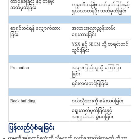
တာဝန်ခံခြင်း နှင့် တန်ဖိုး
ကုမ္ပဏီတန်ဖိုးသတ်မှတ်ခြင်းနှင့်
သတ်မှတ်ခြင်း
ရှယ်ယာတန်ဖိုး သတ်မှတ်ခြင်း
စာရင်းဝင်ရန် လျှောက်ထား
အလားအလာညွှန်းတမ်း
ခြင်း
ရေးသားခြင်း
YSX နှင့် SECM သို့ စာရင်းတင်
သွင်းခြင်း
Promotion
အများပြည်သူသို့ ကြော်ငြာ
ခြင်း
ရှင်းလင်းတင်ပြခြင်း
Book building
ဝယ်လိုအားကို စမ်းသပ်ခြင်း
ဈေးသတ်မှတ်ခြင်းနှင့်
အစုရှယ်ယာ ခွဲဝေခြင်း
ပြန်လည်ပုံစံချခြင်း
ကုမ္ပဏီအုပ်စုတစ်ခုလုံးကို သို့မဟုတ် လက်အောက်ခံကုမ္ပဏီ ကိုသာ