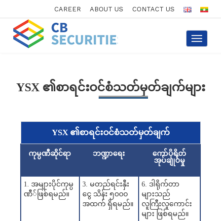
CAREER
ABOUT US
CONTACT US
Toggle
navigati
YSX ၏စာရင်းဝင်စံသတ်မှတ်ချက်များ
YSX ၏စာရင်းဝင်စံသတ်မှတ်ချက်
ကုမ္ပဏီဆိုင်ရာ
ဘဏ္ဍာရေး
ကော်ပိုရိတ်
အုပ်ချုပ်မှု
1. အများပိုင်ကုမ္ပ
3. မတည်ရင်းနှီး
6. ဒါရိုက်တာ
ဏီ်ဖြစ်ရမည်။
ငွေ သိန်း ၅၀၀၀
များသည်
အထက် ရှိရမည်။
လူကြီးလူကောင်း
များ ဖြစ်ရမည်။