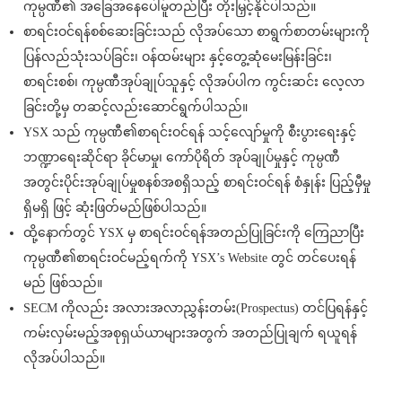
ကုမ္ပဏီ၏ အခြေအနေပေါ်မူတည်ပြီး တိုးမြှင့်နိုင်ပါသည်။
စာရင်းဝင်ရန်စစ်ဆေးခြင်းသည် လိုအပ်သော စာရွက်စာတမ်းများကို
ပြန်လည်သုံးသပ်ခြင်း၊ ဝန်ထမ်းများ နှင့်တွေ့ဆုံမေးမြန်းခြင်း၊
စာရင်းစစ်၊ ကုမ္ပဏီအုပ်ချုပ်သူနှင့် လိုအပ်ပါက ကွင်းဆင်း လေ့လာ
ခြင်းတို့မှ တဆင့်လည်းဆောင်ရွက်ပါသည်။
YSX သည် ကုမ္ပဏီ၏စာရင်းဝင်ရန် သင့်လျော်မှုကို စီးပွားရေးနှင့်
ဘဏ္ဍာရေးဆိုင်ရာ ခိုင်မာမှု၊ ကော်ပိုရိတ် အုပ်ချုပ်မှုနှင့် ကုမ္ပဏီ
အတွင်းပိုင်းအုပ်ချုပ်မှုစနစ်အစရှိသည့် စာရင်းဝင်ရန် စံနှုန်း ပြည့်မှီမှု
ရှိမရှိ ဖြင့် ဆုံးဖြတ်မည်ဖြစ်ပါသည်။
ထို့နောက်တွင် YSX မှ စာရင်းဝင်ရန်အတည်ပြုခြင်းကို ကြေညာပြီး
ကုမ္ပဏီ၏စာရင်းဝင်မည့်ရက်ကို YSX’s Website တွင် တင်ပေးရန်
မည် ဖြစ်သည်။
SECM ကိုလည်း အလားအလာညွှန်းတမ်း(Prospectus) တင်ပြရန်နှင့်
ကမ်းလှမ်းမည့်အစုရှယ်ယာများအတွက် အတည်ပြုချက် ရယူရန်
လိုအပ်ပါသည်။