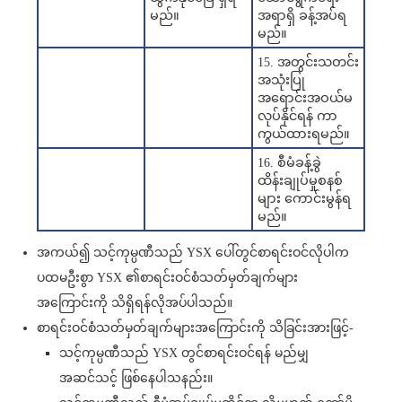
မည်။
အရာရှိ ခန့်အပ်ရ
မည်။
15. အတွင်းသတင်း
အသုံးပြု
အရောင်းအဝယ်မ
လုပ်နိုင်ရန် ကာ
ကွယ်ထားရမည်။
16. စီမံခန့်ခွဲ
ထိန်းချုပ်မှုစနစ်
များ ကောင်းမွန်ရ
မည်။
အကယ်၍ သင့်ကုမ္ပဏီသည် YSX ပေါ်တွင်စာရင်းဝင်လိုပါက
ပထမဦးစွာ YSX ၏စာရင်းဝင်စံသတ်မှတ်ချက်များ
အကြောင်းကို သိရှိရန်လိုအပ်ပါသည်။
စာရင်းဝင်စံသတ်မှတ်ချက်များအကြောင်းကို သိခြင်းအားဖြင့်-
သင့်ကုမ္ပဏီသည် YSX တွင်စာရင်းဝင်ရန် မည်မျှ
အဆင်သင့် ဖြစ်နေပါသနည်း။