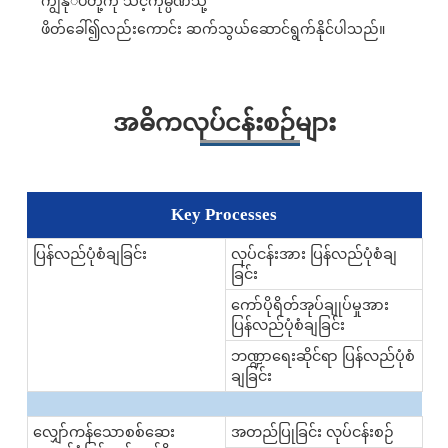
ကျွနု်ပ်တို့ကို သင့်ကုမ္ပဏီသို့
ဖိတ်ခေါ်၍လည်းကောင်း ဆက်သွယ်ဆောင်ရွက်နိုင်ပါသည်။
အဓိကလုပ်ငန်းစဉ်များ
Key Processes
ပြန်လည်ပုံစံချခြင်း
လုပ်ငန်းအား ပြန်လည်ပုံစံချ
ခြင်း
ကော်ပိုရိတ်အုပ်ချုပ်မှုအား
ပြန်လည်ပုံစံချခြင်း
ဘဏ္ဍာရေးဆိုင်ရာ ပြန်လည်ပုံစံ
ချခြင်း
လျှော်ကန်သောစစ်ဆေး
အတည်ပြုခြင်း လုပ်ငန်းစဉ်