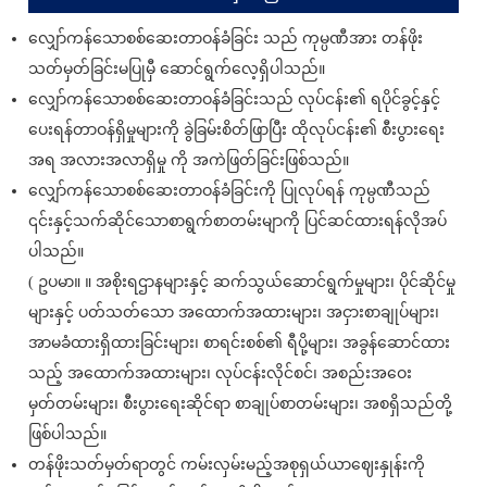
လျှော်ကန်သောစစ်ဆေးတာဝန်ခံခြင်း သည် ကုမ္ပဏီအား တန်ဖိုး
သတ်မှတ်ခြင်းမပြုမှီ ဆောင်ရွက်လေ့ရှိပါသည်။
လျှော်ကန်သောစစ်ဆေးတာဝန်ခံခြင်းသည် လုပ်ငန်း၏ ရပိုင်ခွင့်နှင့်
ပေးရန်တာဝန်ရှိမှုများကို ခွဲခြမ်းစိတ်ဖြာပြီး ထိုလုပ်ငန်း၏ စီးပွားရေး
အရ အလားအလာရှိမှု ကို အကဲဖြတ်ခြင်းဖြစ်သည်။
လျှော်ကန်သောစစ်ဆေးတာဝန်ခံခြင်းကို ပြုလုပ်ရန် ကုမ္ပဏီသည်
၎င်းနှင့်သက်ဆိုင်သောစာရွက်စာတမ်းမျာကို ပြင်ဆင်ထားရန်လိုအပ်
ပါသည်။
( ဥပမာ။ ။ အစိုးရဌာနများနှင့် ဆက်သွယ်ဆောင်ရွက်မှုများ၊ ပိုင်ဆိုင်မှု
များနှင့် ပတ်သတ်သော အထောက်အထားများ၊ အငှားစာချုပ်များ၊
အာမခံထားရှိထားခြင်းများ၊ စာရင်းစစ်၏ ရီပို့များ၊ အခွန်ဆောင်ထား
သည့် အထောက်အထားများ၊ လုပ်ငန်းလိုင်စင်၊ အစည်းအဝေး
မှတ်တမ်းများ၊ စီးပွားရေးဆိုင်ရာ စာချုပ်စာတမ်းများ၊ အစရှိသည်တို့
ဖြစ်ပါသည်။
တန်ဖိုးသတ်မှတ်ရာတွင် ကမ်းလှမ်းမည့်အစုရှယ်ယာဈေးနှုန်းကို