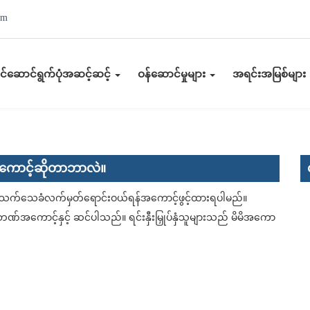
mm
်ဆောင်ရွက်ပုံအဆင့်ဆင့်
ဝန်ဆောင်မှုများ
အရင်းအမြစ်များ
ကောင့်ဆိုတာဘာလဲ။
းသက်သေခံလက်မှတ်ရောင်းဝယ်ရန်အကောင့်ဖွင့်ထားရပါမည်။
ကောင့်နှင့် ဆင်ပါသည်။ ရင်းနှီးမြှုပ်နှံသူများသည် မိမိအကော