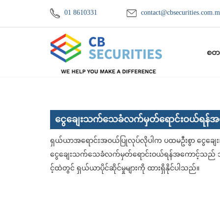
01 8610331
contact@cbsecurities.com.
စတင
ငွေချေးသက်သေခံလက်မှတ်ရောင်းဝယ်ရန်အ
ရှယ်ယာအရောင်းအဝယ်ပြုလုပ်လိုပါက ပထမဦးစွာ ငွေချေ
ငွေချေးသက်သေခံလက်မှတ်ရောင်းဝယ်ရန်အကောင့်သည် ဘဏ်အ
င့်ထဲတွင် ရှယ်ယာပိုင်ဆိုင်မှုများကို ထားရှိနိုင်ပါသည်။