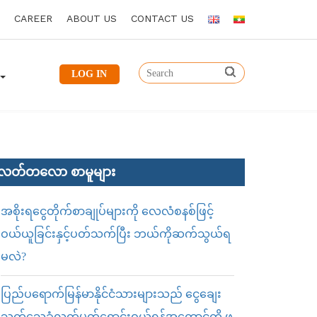
CAREER
ABOUT US
CONTACT US
LOG IN
လတ်တ‌လော စာမူများ
အစိုးရငွေတိုက်စာချုပ်များကို လေလံစနစ်ဖြင့်
ဝယ်ယူခြင်းနှင့်ပတ်သက်ပြီး ဘယ်ကိုဆက်သွယ်ရ
မလဲ?
ပြည်ပရောက်မြန်မာနိုင်ငံသားများသည် ငွေချေး
သက်သေခံလက်မှတ်ရောင်းဝယ်ရန်အကောင့်ကို ဖွ