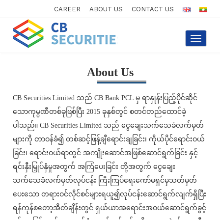
CAREER
ABOUT US
CONTACT US
Toggle
navigati
About Us
CB Securities Limited သည် CB Bank PCL မှ ရာနှုန်းပြည့်ပိုင်ဆိုင်
သောကုမ္ပဏီတစ်ခုဖြစ်ပြီး 2015 ခုနှစ်တွင် စတင်တည်ထောင်ခဲ့
ပါသည်။ CB Securities Limited သည် ငွေချေးသက်သေခံလက်မှတ်
များကို တာဝန်ခံ၍ တစ်ဆင့်ဖြန့်ချီရောင်းချခြင်း၊ ကိုယ်ပိုင်ရောင်းဝယ်
ခြင်း၊ ရောင်းဝယ်ရာတွင် အကျိုးဆောင်အဖြစ်ဆောင်ရွက်ခြင်း နှင့်
ရင်းနှီးမြှုပ်နှံမှုအတွက် အကြံပေးခြင်း တို့အတွက် ငွေချေး
သက်သေခံလက်မှတ်လုပ်ငန်း ကြီးကြပ်ရေးကော်မရှင်မှသတ်မှတ်
ပေးသော တရားဝင်လိုင်စင်များရယူ၍လုပ်ငန်းဆောင်ရွက်လျက်ရှိပြီး
ရန်ကုန်စတော့အိတ်ချိန်းတွင် ရှယ်ယာအရောင်းအဝယ်ဆောင်ရွက်ခွင့်