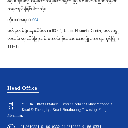
နှင့် ငွေဖြစ်လွယ်မှုထောက်ပံ့ဆောင်ရွက် ခွင့် ရရှိသောအဖွဲ့ဝင်ကုမ္ပဏီ
တခုလည်းဖြစ်ပါသည်။
လိုင်စင်အမှတ်
004
မှတ်ပုံတင်ရုံးခန်းလိပ်စာ။ ။ 03-04, Union Financial Center, မဟာဗန္ဓု
လလမ်းနှင့် သိမ်ဖြူလမ်းထောင့်၊ ဗိုလ်တထောင်မြို့နယ်၊ ရန်ကုန်မြို့ ၊
11161။
Head Office
#03-04, Union Financial Center, Corner of Maharbandoola
Road & Theinphyu Road, Botahtaung Township, Yangon,
Myanmar.
01 8610331, 01 8610332, 01 8610333, 01 8610334